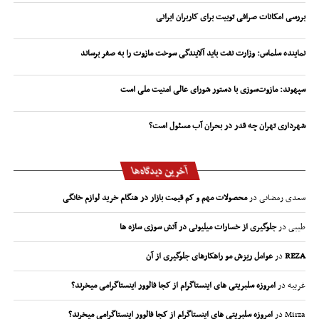
بررسی امکانات صرافی توبیت برای کاربران ایرانی
نماینده سلماس: وزارت نفت باید آلایندگی سوخت مازوت را به صفر برساند
سپهوند:‌ مازوت‌سوزی با دستور شورای عالی امنیت ملی است
شهرداری تهران چه قدر در بحران آب مسئول است؟
آخرین دیدگاه‌ها
سعدی رمضانی
در
محصولات مهم و کم قیمت بازار در هنگام خرید لوازم خانگی
طیبی
در
جلوگیری از خسارات میلیونی در آتش سوزی سازه ها
REZA
در
عوامل ریزش مو راهکارهای جلوگیری از آن
غریبه
در
امروزه سلبریتی های اینستاگرام از کجا فالوور اینستاگرامی میخرند؟
Mirza
در
امروزه سلبریتی های اینستاگرام از کجا فالوور اینستاگرامی میخرند؟