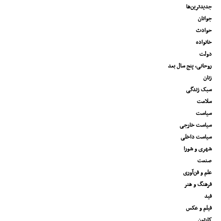
جدیدترین‌ها
جوانان
حوادث
خانواده
دولت
روحانی، پنج سال بعد
زنان
سبک زندگی
سلامت
سیاست
سیاست خارجی
سیاست داخلی
شهری و شورا
صنعت
علم و فن‌آوری
فرهنگ و هنر
فید
فیلم و عکس
کارتون