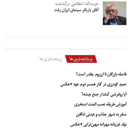
عزت‌الله انتظامی درگذشت
آقای بازیگر سینمای ایران رفت
پربازدیدترین‌ها
پربحث‌ترین‌ها
فاصله بازرگان تا ارزروم چقدر است؟
حمید گودرزی در کنار همسر دوم خود +عکس
آیا روفرشی کشدار جمع میشه؟
آموزش طریقه نصب المنت استخری
سفر به شهر جذاب و دیدنی تنکابن
تولد غریبانه مهرانه مهین‌ترابی +عکس