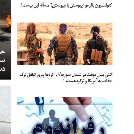
کنوانسیون پالرمو؛ پیوستن یا نپیوستن؟ مسأله این نیست!
حو
سل
دس
آتش بس موقت در شمال سوریه/ آیا کردها پیروز توافق ترک
مخاصمه آمریکا و ترکیه هستند؟