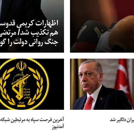
اظهارات کریمی قدوسی د
هم تکذیب شد/ مرتضی ب
جنگ روانی دولت را گو
یران دلگیر شد
آخرین فرصت سپاه به مرتبطین شبکه م
آمدنیوز