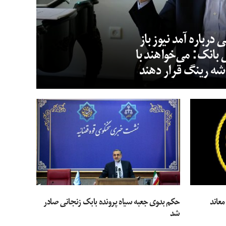
رباره آمد نیوز باز
انک: می‌خواهند با
شه رینگ قرار دهند
عاند
حکم بدوی جعبه سیاه پرونده بابک زنجانی صادر
شد