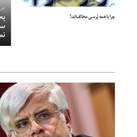
در 
بح
چرا با همه پُرسی مخالف‌اند؟
نم