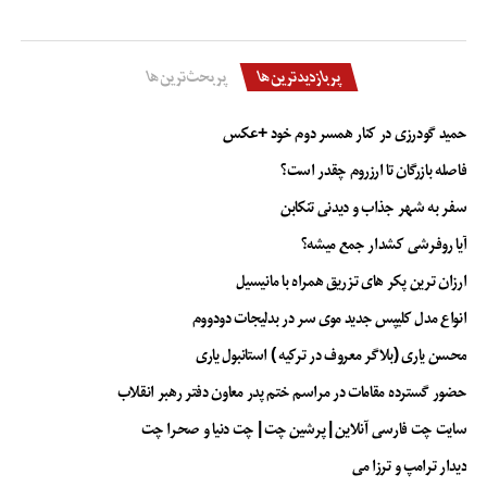
پربازدیدترین‌ها
پربحث‌ترین‌ها
حمید گودرزی در کنار همسر دوم خود +عکس
فاصله بازرگان تا ارزروم چقدر است؟
سفر به شهر جذاب و دیدنی تنکابن
آیا روفرشی کشدار جمع میشه؟
ارزان ترین پکر های تزریق همراه با مانیسیل
انواع مدل کلیپس جدید موی سر در بدلیجات دودووم
محسن یاری (بلاگر معروف در ترکیه ) استانبول یاری
حضور گسترده مقامات در مراسم ختم پدر معاون دفتر رهبر انقلاب
سایت چت فارسی آنلاین | پرشین چت | چت دنیا و صحرا چت
دیدار ترامپ و ترزا می