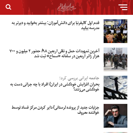
قدم اول کالیفرنیا برای دانش‌آموزان: بیشتر بخوابید و دیرتر به
مدرسه بیایید
آخرین تمهیدات حمل و نقلی اربعین ۹۸/ حضور ۲ میلیون و ۷۰۰
هزار زائر اربعین در سامانه «سماح» ثبت شد
جامعه ایرانی بررسی کرد؛
بحران افزایش خودکشی در ایران/ افراد با چه جراتی دست به
خودکشی می‌زنند؟
جزئیات جدید از پرونده لرستانی/ دایر کردن مرکز فساد توسط
خواننده معروف