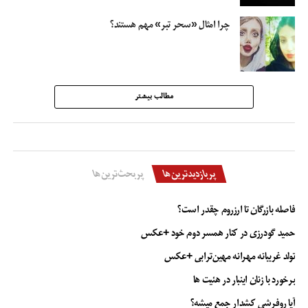
چرا امثال «سحر تبر» مهم هستند؟
مطالب بیشتر
پربازدیدترین‌ها
پربحث‌ترین‌ها
فاصله بازرگان تا ارزروم چقدر است؟
حمید گودرزی در کنار همسر دوم خود +عکس
تولد غریبانه مهرانه مهین‌ترابی +عکس
برخورد با زنان اینبار در هئیت ها
آیا روفرشی کشدار جمع میشه؟