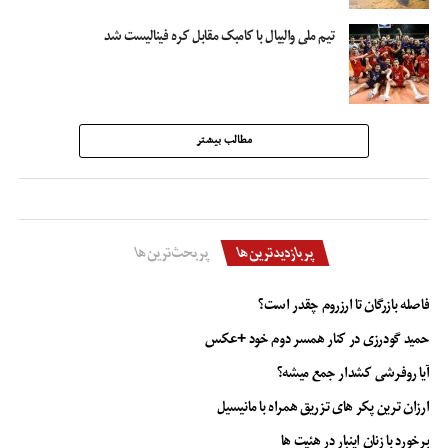
تیم ملی والیبال با کامبک مقابل کره فینالیست شد
مطالب بیشتر
پربازدیدترین‌ها
پربحث‌ترین‌ها
فاصله بازرگان تا ارزروم چقدر است؟
حمید گودرزی در کنار همسر دوم خود +عکس
آیا روفرشی کشدار جمع میشه؟
ارزان ترین پکر های تزریق همراه با مانیسیل
برخورد با زنان اینبار در هئیت ها