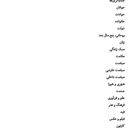
جدیدترین‌ها
جوانان
حوادث
خانواده
دولت
روحانی، پنج سال بعد
زنان
سبک زندگی
سلامت
سیاست
سیاست خارجی
سیاست داخلی
شهری و شورا
صنعت
علم و فن‌آوری
فرهنگ و هنر
فید
فیلم و عکس
کارتون