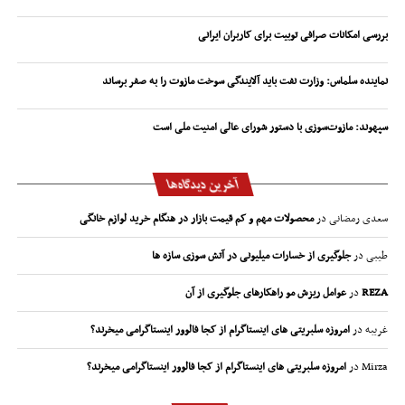
بررسی امکانات صرافی توبیت برای کاربران ایرانی
نماینده سلماس: وزارت نفت باید آلایندگی سوخت مازوت را به صفر برساند
سپهوند:‌ مازوت‌سوزی با دستور شورای عالی امنیت ملی است
آخرین دیدگاه‌ها
سعدی رمضانی
در
محصولات مهم و کم قیمت بازار در هنگام خرید لوازم خانگی
طیبی
در
جلوگیری از خسارات میلیونی در آتش سوزی سازه ها
REZA
در
عوامل ریزش مو راهکارهای جلوگیری از آن
غریبه
در
امروزه سلبریتی های اینستاگرام از کجا فالوور اینستاگرامی میخرند؟
Mirza
در
امروزه سلبریتی های اینستاگرام از کجا فالوور اینستاگرامی میخرند؟