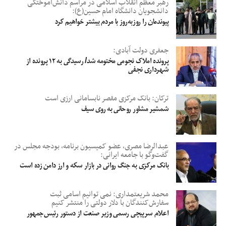
رهبر معظم انقلاب اسلامی در مراسم دانش‌آموختگی
دانشجویان دانشگاه امام حسین(ع):
پیوندمان را روزبه‌روز با مردم بیشتر خواهیم کرد
جعفری دولت آبادی:
پرونده املاک نجومی مختومه شد/ رسیدگی به ۱۲ پرونده از
شهرداری نجفی
ترکان: بانک مرکزی مقصر نابسامانی ارزی است
شمشیر مشاور روحانی به روی سیف
عبدالرضا مصری، عضو کمیسیون برنامه، بودجه مجلس در
گفت‌وگو با جامعه ایرانی:
بانک مرکزی به جنگ روانی در بازار سکه و ارز دامن زده است
محمد شریعتمداری: نمی توانیم اسامی ثبت
سفارش‌کنندگان با دلار دولتی را منتشر کنیم
اعلام سرپیچی رسمی وزیر صنعت از دستور رئیس‌جمهور