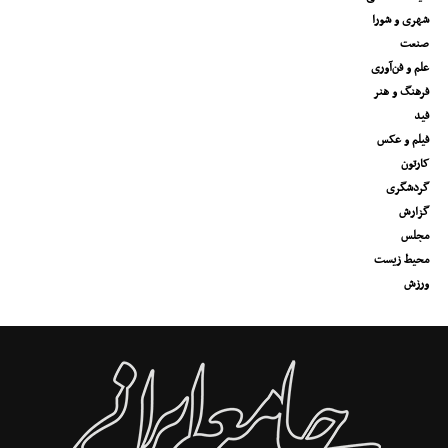
شهری و شورا
صنعت
علم و فن‌آوری
فرهنگ و هنر
فید
فیلم و عکس
کارتون
گردشگری
گزارش
مجلس
محیط زیست
ورزش