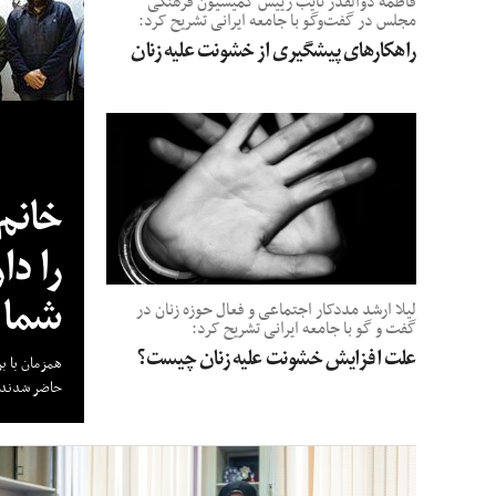
فاطمه ذوالقدر نایب رییس کمیسیون فرهنگی
مجلس در گفت‌وگو با جامعه ایرانی تشریح کرد:
راهکارهای پیشگیری از خشونت علیه زنان
خانم 
را دا
شما ق
لیلا ارشد مددکار اجتماعی و فعال حوزه زنان در
گفت و گو با جامعه ایرانی تشریح کرد:
علت افزایش خشونت علیه زنان چیست؟
همزمان با 
حاضر شدند.