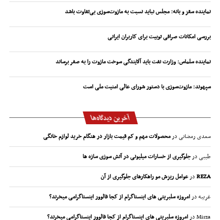
نماینده سقز و بانه: مجلس نباید نسبت به مازوت‌سوزی بی‌تفاوت باشد
بررسی امکانات صرافی توبیت برای کاربران ایرانی
نماینده سلماس: وزارت نفت باید آلایندگی سوخت مازوت را به صفر برساند
سپهوند:‌ مازوت‌سوزی با دستور شورای عالی امنیت ملی است
آخرین دیدگاه‌ها
سعدی رمضانی
در
محصولات مهم و کم قیمت بازار در هنگام خرید لوازم خانگی
طیبی
در
جلوگیری از خسارات میلیونی در آتش سوزی سازه ها
REZA
در
عوامل ریزش مو راهکارهای جلوگیری از آن
غریبه
در
امروزه سلبریتی های اینستاگرام از کجا فالوور اینستاگرامی میخرند؟
Mirza
در
امروزه سلبریتی های اینستاگرام از کجا فالوور اینستاگرامی میخرند؟