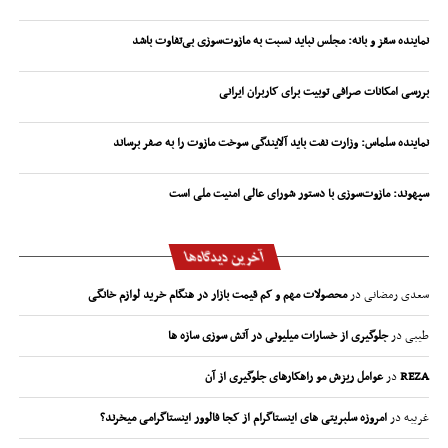
نماینده سقز و بانه: مجلس نباید نسبت به مازوت‌سوزی بی‌تفاوت باشد
بررسی امکانات صرافی توبیت برای کاربران ایرانی
نماینده سلماس: وزارت نفت باید آلایندگی سوخت مازوت را به صفر برساند
سپهوند:‌ مازوت‌سوزی با دستور شورای عالی امنیت ملی است
آخرین دیدگاه‌ها
سعدی رمضانی
در
محصولات مهم و کم قیمت بازار در هنگام خرید لوازم خانگی
طیبی
در
جلوگیری از خسارات میلیونی در آتش سوزی سازه ها
REZA
در
عوامل ریزش مو راهکارهای جلوگیری از آن
غریبه
در
امروزه سلبریتی های اینستاگرام از کجا فالوور اینستاگرامی میخرند؟