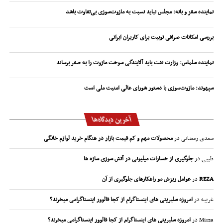
نماینده سقز و بانه: مجلس نباید نسبت به مازوت‌سوزی بی‌تفاوت باشد
بررسی امکانات صرافی توبیت برای کاربران ایرانی
نماینده سلماس: وزارت نفت باید آلایندگی سوخت مازوت را به صفر برساند
سپهوند:‌ مازوت‌سوزی با دستور شورای عالی امنیت ملی است
آخرین دیدگاه‌ها
سعدی رمضانی
در
محصولات مهم و کم قیمت بازار در هنگام خرید لوازم خانگی
طیبی
در
جلوگیری از خسارات میلیونی در آتش سوزی سازه ها
REZA
در
عوامل ریزش مو راهکارهای جلوگیری از آن
غریبه
در
امروزه سلبریتی های اینستاگرام از کجا فالوور اینستاگرامی میخرند؟
Mirza
در
امروزه سلبریتی های اینستاگرام از کجا فالوور اینستاگرامی میخرند؟