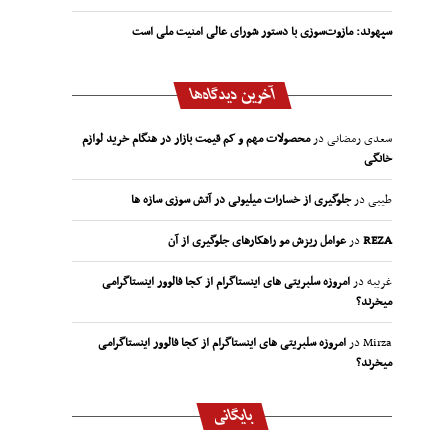
سپهوند:‌ مازوت‌سوزی با دستور شورای عالی امنیت ملی است
آخرین دیدگاه‌ها
سعدی رمضانی
در
محصولات مهم و کم قیمت بازار در هنگام خرید لوازم
خانگی
طیبی
در
جلوگیری از خسارات میلیونی در آتش سوزی سازه ها
REZA
در
عوامل ریزش مو راهکارهای جلوگیری از آن
غریبه
در
امروزه سلبریتی های اینستاگرام از کجا فالوور اینستاگرامی
میخرند؟
Mirza
در
امروزه سلبریتی های اینستاگرام از کجا فالوور اینستاگرامی
میخرند؟
بایگانی