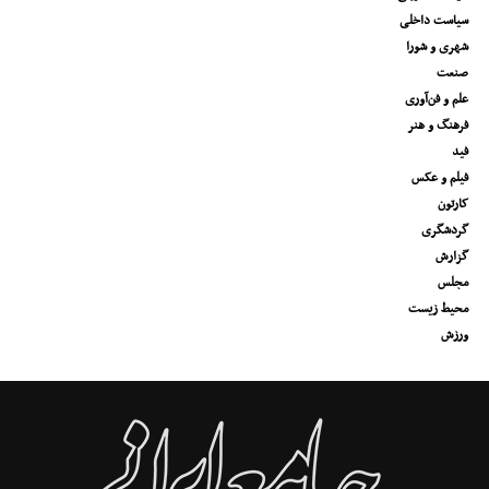
سیاست داخلی
شهری و شورا
صنعت
علم و فن‌آوری
فرهنگ و هنر
فید
فیلم و عکس
کارتون
گردشگری
گزارش
مجلس
محیط زیست
ورزش