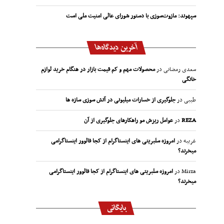
سپهوند:‌ مازوت‌سوزی با دستور شورای عالی امنیت ملی است
آخرین دیدگاه‌ها
سعدی رمضانی
در
محصولات مهم و کم قیمت بازار در هنگام خرید لوازم
خانگی
طیبی
در
جلوگیری از خسارات میلیونی در آتش سوزی سازه ها
REZA
در
عوامل ریزش مو راهکارهای جلوگیری از آن
غریبه
در
امروزه سلبریتی های اینستاگرام از کجا فالوور اینستاگرامی
میخرند؟
Mirza
در
امروزه سلبریتی های اینستاگرام از کجا فالوور اینستاگرامی
میخرند؟
بایگانی