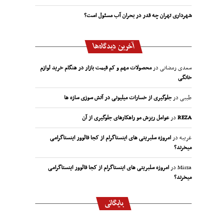
شهرداری تهران چه قدر در بحران آب مسئول است؟
آخرین دیدگاه‌ها
سعدی رمضانی
در
محصولات مهم و کم قیمت بازار در هنگام خرید لوازم
خانگی
طیبی
در
جلوگیری از خسارات میلیونی در آتش سوزی سازه ها
REZA
در
عوامل ریزش مو راهکارهای جلوگیری از آن
غریبه
در
امروزه سلبریتی های اینستاگرام از کجا فالوور اینستاگرامی
میخرند؟
Mirza
در
امروزه سلبریتی های اینستاگرام از کجا فالوور اینستاگرامی
میخرند؟
بایگانی