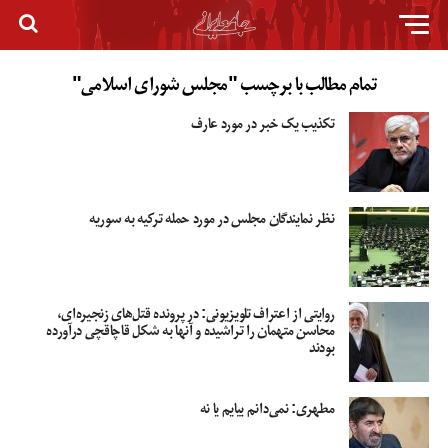
تمام مطالب با برچسب "مجلس شورای اسلامی"
تکذیب یک خبر در مورد عارف
نظر نمایندگان مجلس در مورد حمله ترکیه به سوریه
روایتی از اعتراف تلویزیونی: در پرونده قتل‌های زنجیره‌ای،
محاسن متهمان را تراشیده و آنها به شکل قاچاقچی درآورده
بودند
مطهری: نمی‌دانم بیایم یا نه