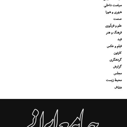
سیاست داخلی
شهری و شورا
صنعت
علم و فن‌آوری
فرهنگ و هنر
فید
فیلم و عکس
کارتون
گردشگری
گزارش
مجلس
محیط زیست
ورزش