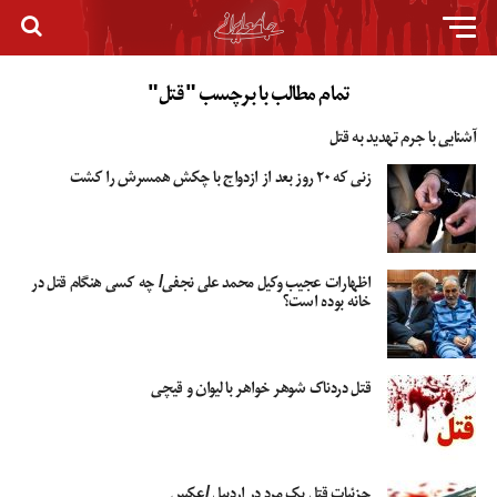
تمام مطالب با برچسب "قتل"
آشنایی با جرم تهدید به قتل
زنی که ۲۰ روز بعد از ازدواج با چکش همسرش را کشت
اظهارات عجیب وکیل محمد علی نجفی/ چه کسی هنگام قتل در
خانه بوده است؟
قتل دردناک شوهر خواهر با لیوان و قیچی
جزئیات قتل یک مرد در اردبیل /عکس