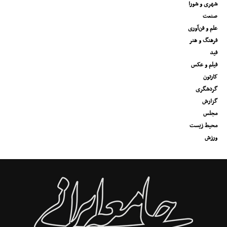
شهری و شورا
صنعت
علم و فن‌آوری
فرهنگ و هنر
فید
فیلم و عکس
کارتون
گردشگری
گزارش
مجلس
محیط زیست
ورزش