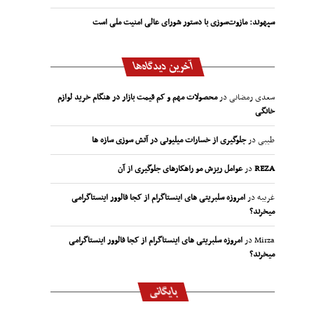
سپهوند:‌ مازوت‌سوزی با دستور شورای عالی امنیت ملی است
آخرین دیدگاه‌ها
سعدی رمضانی
در
محصولات مهم و کم قیمت بازار در هنگام خرید لوازم
خانگی
طیبی
در
جلوگیری از خسارات میلیونی در آتش سوزی سازه ها
REZA
در
عوامل ریزش مو راهکارهای جلوگیری از آن
غریبه
در
امروزه سلبریتی های اینستاگرام از کجا فالوور اینستاگرامی
میخرند؟
Mirza
در
امروزه سلبریتی های اینستاگرام از کجا فالوور اینستاگرامی
میخرند؟
بایگانی