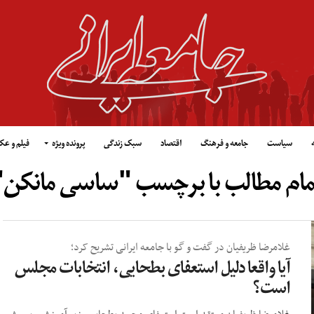
سیاست
جامعه و فرهنگ
اقتصاد
سبک زندگی
پرونده ویژه
فیلم و ع
مام مطالب با برچسب "ساسی مانکن"
غلامرضا ظریفیان در گفت و گو با جامعه ایرانی تشریح کرد؛
آیا واقعا دلیل استعفای بطحایی، انتخابات مجلس
است؟