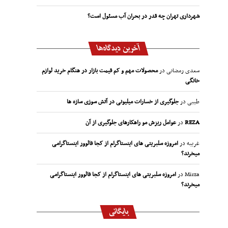
شهرداری تهران چه قدر در بحران آب مسئول است؟
آخرین دیدگاه‌ها
سعدی رمضانی
در
محصولات مهم و کم قیمت بازار در هنگام خرید لوازم
خانگی
طیبی
در
جلوگیری از خسارات میلیونی در آتش سوزی سازه ها
REZA
در
عوامل ریزش مو راهکارهای جلوگیری از آن
غریبه
در
امروزه سلبریتی های اینستاگرام از کجا فالوور اینستاگرامی
میخرند؟
Mirza
در
امروزه سلبریتی های اینستاگرام از کجا فالوور اینستاگرامی
میخرند؟
بایگانی