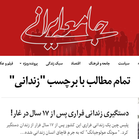
سیاست
جامعه و فرهنگ
اقتصاد
سبک زندگی
پرونده ویژه
فیلم و ع
تمام مطالب با برچسب "زندانی‌"
دستگیری زندانی فراری پس از ۱۷ سال در غار!
پلیس چین یک زندانی فراری این کشور پس از ۱۷ سال فرار از زندان دستگیر
کرد. " سونگ موئوجیانگ" که به جرم قاچاق انسان زندانی شده...