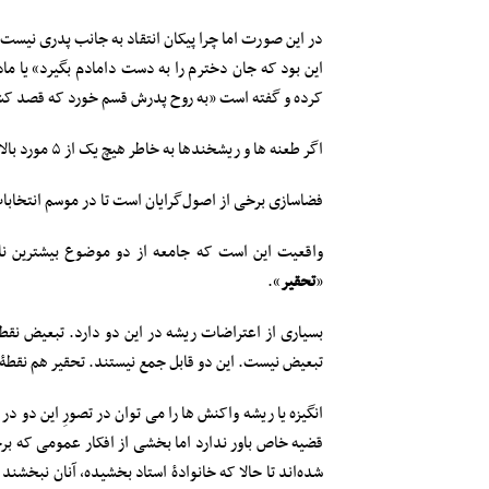
در این صورت اما چرا پیکان انتقاد به جانب پدری نیست ک
این بود که جان دخترم را به دست دامادم بگیرد» یا ماد
کرده و گفته است «به روح پدرش قسم خورد که قصد ک
اگر طعنه ها و ریشخندها به خاطر هیچ یک از ۵ مورد بالا نیست و از تئوری «پشت پرده» هم آب نمی خورَد پس برای چیست؟
فضا‌سازی برخی از اصول‌گرایان است تا در موسم انتخابات
واقعیت این است که جامعه از دو موضوع بیشترین نار
«
تحقیر
».
بسیاری از اعتراضات ریشه در این دو دارد. تبعیض نق
تبعیض نیست. این دو قابل جمع نیستند. تحقیر هم نقطۀ 
انگیزه یا ریشه واکنش ها را می توان در تصورِ این دو د
قضیه خاص باور ندارد اما بخشی از افکار عمومی که برخور
شده‌اند تا حالا که خانوادۀ استاد بخشیده، آنان نبخش