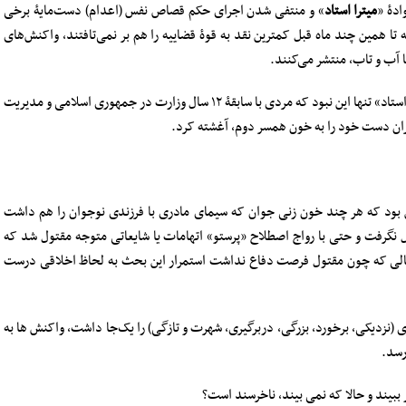
دۀ «
میترا استاد
» و منتفی شدن اجرای حکم قصاص نفس (اعدام) دست‌مایۀ برخی
 همین چند ماه قبل کمترین نقد به قوۀ قضاییه را هم بر نمی‌تافتند، واکنش‌های
با آب و تاب، منتشر می‌کنند.
این در حالی است که از شگفتی‌های ماجرای قتل «میترا استاد» تنها این نبود که مردی با سابقۀ ۱۲ سال وزارت در جمهوری اسلامی و مدیریت
تهران دست خود را به خون همسر دوم، آغشته کرد.
ن بود که هر چند خون زنی جوان که سیمای مادری با فرزندی نوجوان را هم داشت
ل نگرفت و حتی با رواج اصطلاح «پرستو» اتهامات یا شایعاتی متوجه مقتول شد که
ر حالی که چون مقتول فرصت دفاع نداشت استمرار این بحث به لحاظ اخلاقی درست
ری (نزدیکی، برخورد، بزرگی، دربرگیری، شهرت و تازگی) را یک‌جا داشت، واکنش ها به
رسد.
ار ببیند و حالا که نمی بیند، ناخرسند است؟