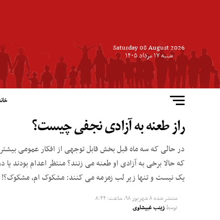
Saturday 08 August 2026
شنبه ۱۷ مرداد ۱۴۰۵
خانه
راز طعنه به آزادی نجفی چیست؟
در حالی که سه ماه قبل بخش قابل توجهی از افکار عمومی بیشتر 
که حالا برخی به آزادی او طعنه می زنند؟ منتظر اعدام بودند یا 
یک نیست و تنها زیر لب زمزمه می کنند: مشکوک‌ ام، مشکوک؟!
منتشر شده
۸ شهریور ۹۸, ساعت: ۸:۴۴
توسط
زینب غبیشاوی