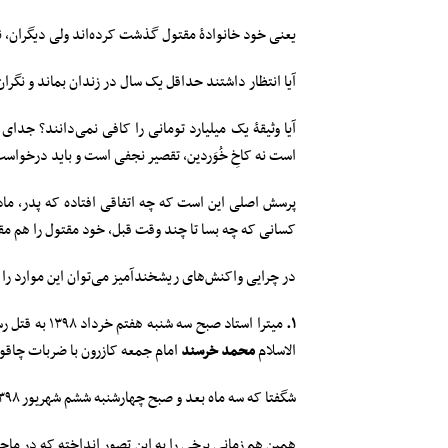
یعنی خود خانوادۀ مقتول گذشت کرده‌اند ولی دیگران، ن
آیا انتظار داشتند حداقل یک سال در زندان بماند و نگر
آیا وثیقۀ یک میلیارد تومانی را کافی نمی‌دانند؟ جدای
است نه کاخِ خُوَردین، تقصیر نجفی است و باید درخواست می‌کرد وثیقۀ ۱۰۰ میلیاردی تعیین شود تا از عهده‌ا
پرسش اصلی این است که چه اتفاقی افتاده که پدر، مادر 
کسانی که چه بسا تا چند وقت قبل، خود مقتول را هم مق
در چرایی واکنش‌های ریشخندآمیز می‌توان این موارد را
۱.
الاسلام
محمد خرسند
امام جمعه کازرون با ضربات چاقوی 
شگفتا که سه ماه بعد و صبح چهارشنبه ششم شهریور ۱۳۹۸ محمد علی نجفی آزاد شد و سر «
همین هم زمانی برخی را به این تصور انداخته که در م