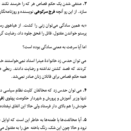
۳.
منتفی شدن یک حکم قصاص هر که را خرسند نکند به 
سازد. از این رو آنچه
فرج سرکوهی
نویسنده و روزنامه‌نگا
«به همین سادگی می‌توان زنی را کشت. از هیاهوی رسان
پرستو خواندن مقتول، قاتل را مُحق جلوه داد، رضایت گر
اما آِیا سرعت به معنی سادگی بوده است؟
می توان حدس زد خانوادۀ میترا استاد نمی‌خواستند خون
کردند که قصد کشتن نداشته و رضایت دادند. ربطی هم 
همه حکم قصاص برای قاتلان زنان صادر نمی‌شد.
۴.
می توان حدس زد که مخالفان کلیت نظام سیاسی دوست 
تنها وزیر آموزش و پرورش و شهردار حکومت پهلوی (
فر
خودش را هم بالای دار فرستاد ولی حالا این اتفاق نیفتاد
۵.
آیا مخالفت‌ها یا طعنه‌ها به خاطر این است که اوایل 
نرود و حالا چون این شک، رنگ باخته حق را به مقتول می‌