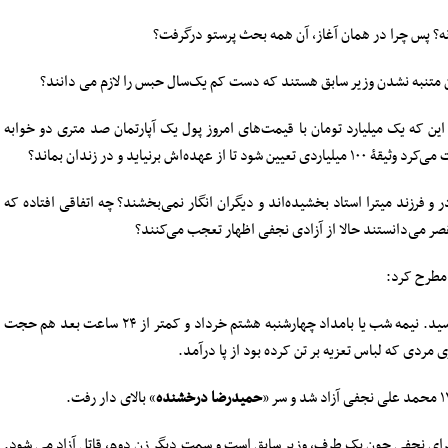
ه؟ پس چرا در همان آغاز، آن همه بحث پرستو درگرفت؟
ان متنبه نشدن وزیر سابق هستند که دست کم یک‌سال حبس را لازم می دانند؟
 این که یک میلیارد تومان با قیمت‌های امروز پول یک آپارتمان صد متری دو خوابه
ش برنیاید و در زندان بماند؟
و فرزند میترا استاد بخشیده‌اند و دیگران انگار نمی‌بخشند؟ چه اتفاقی افتاده که
صر می‌دانستند حالا از آزادی نجفی اظهار تعجب می‌کنند؟
 مطرح کرد:
میترا استاد صبح سه شنبه هفتم خرداد ۱۳۹۸ به قتل رسید. نیمه شب یا بامداد چهارشنبه هشتم خرداد و کمتر از ۲۴ ساعت بعد هم حجت
مردی که لباس تعزیه بر تن کرده بود از پا درآمد.
حمید‌رضا درخشنده
» بالای دار رفت.
اجرای نجفی چون یک طرف، وزیر سابق است و سمت دیگر زن دوم، قاتل آزاد می شود.