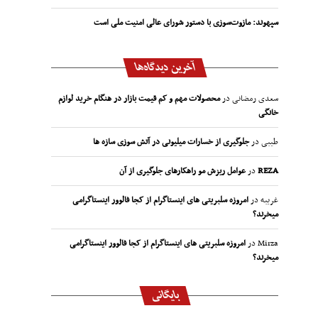
سپهوند:‌ مازوت‌سوزی با دستور شورای عالی امنیت ملی است
آخرین دیدگاه‌ها
سعدی رمضانی
در
محصولات مهم و کم قیمت بازار در هنگام خرید لوازم
خانگی
طیبی
در
جلوگیری از خسارات میلیونی در آتش سوزی سازه ها
REZA
در
عوامل ریزش مو راهکارهای جلوگیری از آن
غریبه
در
امروزه سلبریتی های اینستاگرام از کجا فالوور اینستاگرامی
میخرند؟
Mirza
در
امروزه سلبریتی های اینستاگرام از کجا فالوور اینستاگرامی
میخرند؟
بایگانی