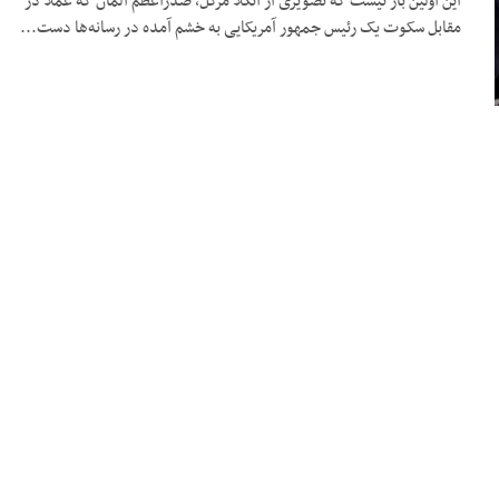
این اولین بار نیست که تصویری از آنگلا مرکل، صدراعظم آلمان که عملا در
مقابل سکوت یک رئیس جمهور آمریکایی به خشم آمده در رسانه‌ها دست...