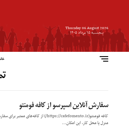
Thursday 06 August 2026
پنجشنبه ۱۵ مرداد ۱۴۰۵
خانه
تم
سفارش آنلاین اسپرسو از کافه فومنتو
کافه فومنتو(https://cafefomento.ir/) ا
منزل یا محل کار، این امکان...