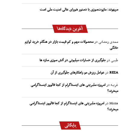
سپهوند:‌ مازوت‌سوزی با دستور شورای عالی امنیت ملی است
آخرین دیدگاه‌ها
سعدی رمضانی
در
محصولات مهم و کم قیمت بازار در هنگام خرید لوازم
خانگی
طیبی
در
جلوگیری از خسارات میلیونی در آتش سوزی سازه ها
REZA
در
عوامل ریزش مو راهکارهای جلوگیری از آن
غریبه
در
امروزه سلبریتی های اینستاگرام از کجا فالوور اینستاگرامی
میخرند؟
Mirza
در
امروزه سلبریتی های اینستاگرام از کجا فالوور اینستاگرامی
میخرند؟
بایگانی