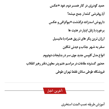
حمید گودرزی در کنار همسر دوم خود +عکس
آیا روفرشی کشدار جمع میشه؟
داریوش اسدزاده درگذشت +بیوگرافی و عکس
برخورد با زنان اینبار در هئیت ها
ارزان ترین پکر های تزریق همراه با مانیسیل
سفر به شهر جذاب و دیدنی تنکابن
انواع مدل کلیپس جدید موی سر در بدلیجات دودووم
حضور گسترده مقامات در مراسم ختم پدر معاون دفتر رهبر انقلاب
فروشگاه طوطی سانان فقط تهران طوطی
آخرین اخبار
آموزش طریقه نصب المنت استخری