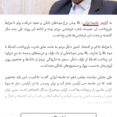
به گزارش
جامعه ایرانی
؛ بالا بودن نرخ سودهای بانکی و نحوه دریافت وام تا شرایط
بازپرداخت آن، همیشه باعث نارضایتی مردم بوده و ادامه این روند طی چند سال
گذشته بر شدت این نارضایتی‌ها دامن زده است.
با شرایط حاکم بر اقتصاد کشور دیگر مردم به مانند سابق قدرت بازپرداخت اقساط با
سود بالا را ندارند. بالا بودن سودبانکی از یک طرف و جریمه‌های متعدد به تبع دیرکرد
در پرداخت اقساط از طرف دیگر، منجر به دل‌زدگی مردم از بانک‌ها و به‌نحوی روی
آوردن‌شان به سمت نزول و صندوق‌های خانگی شده است.
علی جلیلی نماینده مجلس دهم به جامعه ایرانی گفت: حاکمیت دین باید به‌نحوی
باشد که در جامعه حس آرامش به‌بار آید و برای رسیدن به این آرامش، نیاز به مهیا
کردن یکسری از زیرساخت‌ها است. اولین موضوع، مسائل اقتصادی است، یعنی برای
عبور از وضعیت فعلی و تبیین اسلام و احکام اسلامی باید در بُعد اقتصادی فعال و
بابرنامه‌تر عمل شود.
وی افزود: گرفتن سودهای بالای بانکی با احکام دینی ما سازگاری ندارد ولی نهادینه