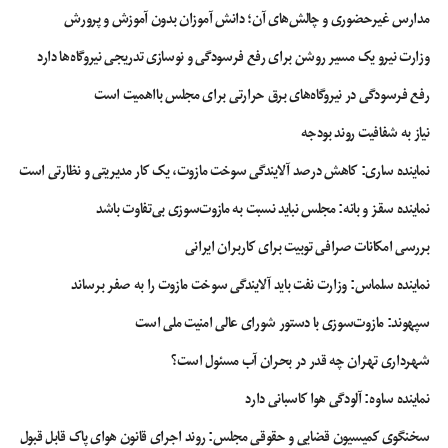
مدارس غیرحضوری و چالش‌های آن؛ دانش آموزان بدون آموزش و پرورش
وزارت نیرو یک مسیر روشن برای رفع فرسودگی و نوسازی تدریجی نیروگاه‌ها دارد
رفع فرسودگی در نیروگاه‌های برق حرارتی برای مجلس بااهمیت است
نیاز به شفافیت روند بودجه
نماینده ساری: کاهش درصد آلایندگی سوخت مازوت، یک کار مدیریتی و نظارتی است
نماینده سقز و بانه: مجلس نباید نسبت به مازوت‌سوزی بی‌تفاوت باشد
بررسی امکانات صرافی توبیت برای کاربران ایرانی
نماینده سلماس: وزارت نفت باید آلایندگی سوخت مازوت را به صفر برساند
سپهوند:‌ مازوت‌سوزی با دستور شورای عالی امنیت ملی است
شهرداری تهران چه قدر در بحران آب مسئول است؟
نماینده ساوه: آلودگی هوا کاسبانی دارد
سخنگوی کمیسیون قضایی و حقوقی مجلس: روند اجرای قانون هوای پاک قابل قبول