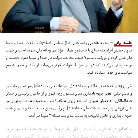
جامعه ایرانی
–
محمد هاشمی رفسنجانی فعال سیاسی اصلاح‌طلب گفت: صدا و سیما
بدون حضور افراد یک جناح یا با حضور همان افراد هم رسانه ملی نبوده است و جهت
دار عمل کرده و می‌کند. معمولا طیف مخالف دولت در صدا و سیما نفوذ داشتند و
برنامه پخش می‌کنند که در این شرایط دولت کمتر می‌تواند از صدا و سیما به نفع
سیاست‌های خود استفاده کند.
طی روزهای گذشته فریدالدین حدادعادل پسر غلامعلی حدادعادل سر دبیر رجاءنیوز
و میثم نیلی عضو جبهه پایداری مدیر مسئول رجاءنیوز و از حامیان رئیسی و جعفر
عبدالمالکی، به عنوان شورای اندیشه ورزی شبکه ۳ سیما منصوب شدند. پیش‌تر نیز
علی فروغی پسر باجناق غلامعلی حدادعادل و رئیس سابق بسیج صدا و سیما و عضو
جبهه پایداری و حامی قالیباف به سمت مدیریت شبکه ۳ سیما در آمد.
شبکه افق در اختیار جریان جبهه پایداری است و با این اوصاف شبکه ۳ سیما نیز به
عنوان پر مخاطب‌ترین شبکه سیما عملا در اختیار این جبهه قرار گرفت. نکته‌ای که