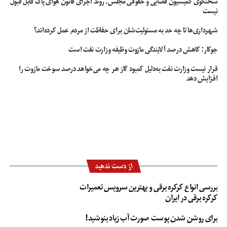
عضو پیشین مجمع تشخیص مصلحت نظام در پایان گفت: به طور کلی نظارت در
سخنگوی کمیسیون قضایی و حقوقی مجلس: روند اجرای قانون هوای پاک قابل قبول
نیست
کشور ما ضعیف است و بر اساس همین ضعف نظارتی، متاسفانه هر دستگاهی
می‌تواند قانون گریز شود و ازاین قانون گریزی بهره‌جویی کرده و به تعهدات خود عمل
شهرداری‌ها تا چه حد به مسئولیت‌شان برای حفاظت از مردم عمل کرده‌اند؟
نکند و متاسفانه قانون گریزی به دلیل ضعف دستگاه‌های نظارتی در کشور رو به
افزایش است.
جوکار: کاهش درصد آلایندگی مازوت وظیفه وزارت نفت است
قرار نیست وزارت نفت به‌دلیل کمبود گاز هر چه می‌خواهد درصد سوخت مازوت را
افزایش دهد
انتصابات فامیلی
انقلابیون شاخص
رسانه ملی
شورای نظارت بر صداو سیما
صداوسیما
عدم مقبولیت رسانه ملی
محمد هاشمی رفسنجانی
از دست ندهید
بررسی انواع کرکره برقی و بهترین سرویس تعمیرات
کرکره برقی در ایران
برای روشن شدن پوست صورت آب زیاد بنوشید!