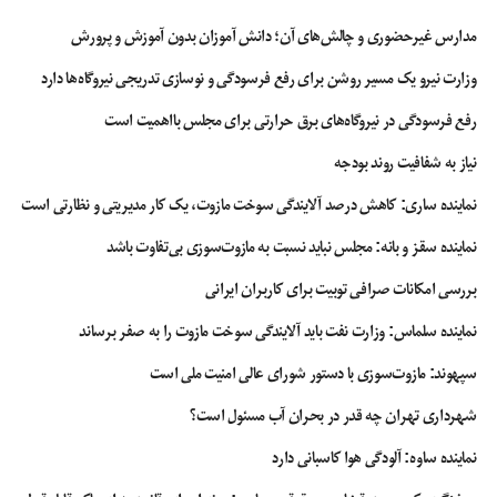
مدارس غیرحضوری و چالش‌های آن؛ دانش آموزان بدون آموزش و پرورش
هیات نظارت راه قانونی مبارزه با تک صدایی صدا و سیما
وزارت نیرو یک مسیر روشن برای رفع فرسودگی و نوسازی تدریجی نیروگاه‌ها دارد
وی یادآور شد: برای برون رفت از این شرایط قانون راه حلی را پیش بینی کرده است،
اول اینکه از صدا و سیما به عنوان یک رسانه ملی در قانون یاد شده و تعریف رسانه
رفع فرسودگی در نیروگاه‌های برق حرارتی برای مجلس بااهمیت است
ملی هم مشخص است دوم اینکه قانون برای جلوگیری از تک صدایی شدن صدا و سیما
نیاز به شفافیت روند بودجه
یک هیات نظارت و ناظمینی را تعیین کرده که آنها باید بر روی برنامه ها و انتصابات
صدا و سیما نظارت کنند.
نماینده ساری: کاهش درصد آلایندگی سوخت مازوت، یک کار مدیریتی و نظارتی است
هاشمی ضمن انتقاد از عملکرد ضعیف دستگاه‌های نظارتی ناظر بر صدا و سیما، گفت:
نماینده سقز و بانه: مجلس نباید نسبت به مازوت‌سوزی بی‌تفاوت باشد
متاسفانه بخش نظارت و دستگاه‌های نظارتی مجلس و دولت بر سازمان صدا و سیما
بررسی امکانات صرافی توبیت برای کاربران ایرانی
ضعیف عمل می‌کنند و نه تنها در مورد برنامه های صدا و سیما این اتفاق رخ می‌دهد
بلکه در سایر موارد، مجلس اذعان می‌کند که به وظیفه نظارتی خود خوب عمل نکرده
نماینده سلماس: وزارت نفت باید آلایندگی سوخت مازوت را به صفر برساند
است یا فلان دستگاه که وابسته به دولت یا قوه قضاییه است اذعان می‌کند نتوانسته
سپهوند:‌ مازوت‌سوزی با دستور شورای عالی امنیت ملی است
آن طور که باید و شاید به وظایف نظارتی خود عمل کند و به عنوان نمونه
اختلاص‌های چند صد میلیاردی و… اتفاق افتاد.
شهرداری تهران چه قدر در بحران آب مسئول است؟
ضعف نظارت سبب قانون گریزی دستگاه‌ها می‌شود
نماینده ساوه: آلودگی هوا کاسبانی دارد