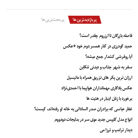
پربازدیدترین‌ها
پربحث‌ترین‌ها
فاصله بازرگان تا ارزروم چقدر است؟
حمید گودرزی در کنار همسر دوم خود +عکس
آیا روفرشی کشدار جمع میشه؟
سفر به شهر جذاب و دیدنی تنکابن
ارزان ترین پکر های تزریق همراه با مانیسیل
عکس یادگاری مهمانداران هواپیما با احمدی‌نژاد
برخورد با زنان اینبار در هئیت ها
غفار عباسی که برادران صدر الساداتی به خانه او رفته‌اند، کیست؟
انواع مدل کلیپس جدید موی سر در بدلیجات دودووم
دیدار ترامپ و ترزا می