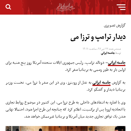
گزارش تصویری
دیدار ترامپ و ترزا می
منتشر شده
۲۲ تیر ۹۷, ساعت: ۱۳:۱۱
توسط
جامعه ایرانی
جامعه ایرانی
– دونالد ترامپ، رئیس جمهوری ایالات متحده آمریکا روز پنج شنبه برای
اولین بار به طور رسمی به بریتانیا سفر کرد.
به گزارش
جامعه ایرانی
به نقل از رویترز، وی در این سفر با ترزا می، نخست وزیر
بریتانیا دیدار و گفتگو کرد.
وی با اشاره به انتقادهای داخلی به طرح ترزا می، این کشور در موضوع روابط تجاری
با اتحادیه اروپا پس از برکسیت، اعلام کرد که چنانچه این طرح اجرا شود، احتمالا نهایی
شدن یک توافق تجاری جدید میان آمریکا و بریتانیا غیرممکن خواهد شد.