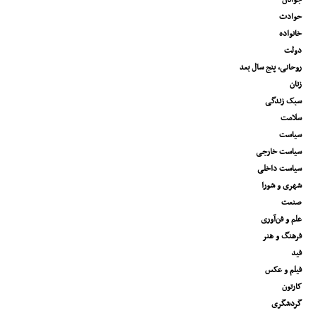
جوانان
حوادث
خانواده
دولت
روحانی، پنج سال بعد
زنان
سبک زندگی
سلامت
سیاست
سیاست خارجی
سیاست داخلی
شهری و شورا
صنعت
علم و فن‌آوری
فرهنگ و هنر
فید
فیلم و عکس
کارتون
گردشگری