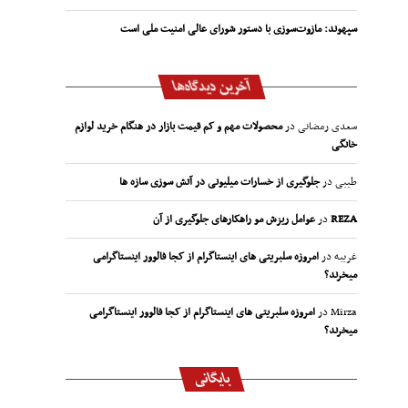
سپهوند:‌ مازوت‌سوزی با دستور شورای عالی امنیت ملی است
آخرین دیدگاه‌ها
سعدی رمضانی
در
محصولات مهم و کم قیمت بازار در هنگام خرید لوازم
خانگی
طیبی
در
جلوگیری از خسارات میلیونی در آتش سوزی سازه ها
REZA
در
عوامل ریزش مو راهکارهای جلوگیری از آن
غریبه
در
امروزه سلبریتی های اینستاگرام از کجا فالوور اینستاگرامی
میخرند؟
Mirza
در
امروزه سلبریتی های اینستاگرام از کجا فالوور اینستاگرامی
میخرند؟
بایگانی