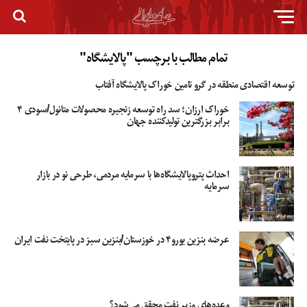
تمام مطالب با برچسب "پالایشگاه"
توسعه اقتصادی منطقه در گرو تامین خوراک پالایشگاه آفتاب
خوراک ارزان؛ سد راه توسعه زنجیره محصولات متانول/سودی ۴
برابر بزرگترین تولیدکننده جهان
احداث پتروپالایشگاه‌ها با سرمایه مردمی، طرحی نو در بازار
سرمایه
عرضه بنزین یورو۴ در خوزستان/بنزین سبز در پایتخت نفت ایران
وعده‌های وزیر نفت محقق می‌شود؟