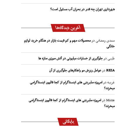
شهرداری تهران چه قدر در بحران آب مسئول است؟
آخرین دیدگاه‌ها
سعدی رمضانی
در
محصولات مهم و کم قیمت بازار در هنگام خرید لوازم
خانگی
طیبی
در
جلوگیری از خسارات میلیونی در آتش سوزی سازه ها
REZA
در
عوامل ریزش مو راهکارهای جلوگیری از آن
غریبه
در
امروزه سلبریتی های اینستاگرام از کجا فالوور اینستاگرامی
میخرند؟
Mirza
در
امروزه سلبریتی های اینستاگرام از کجا فالوور اینستاگرامی
میخرند؟
بایگانی