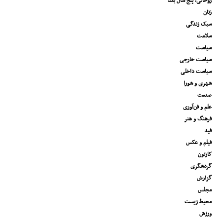
روحانی، پنج سال بعد
زنان
سبک زندگی
سلامت
سیاست
سیاست خارجی
سیاست داخلی
شهری و شورا
صنعت
علم و فن‌آوری
فرهنگ و هنر
فید
فیلم و عکس
کارتون
گردشگری
گزارش
مجلس
محیط زیست
ورزش