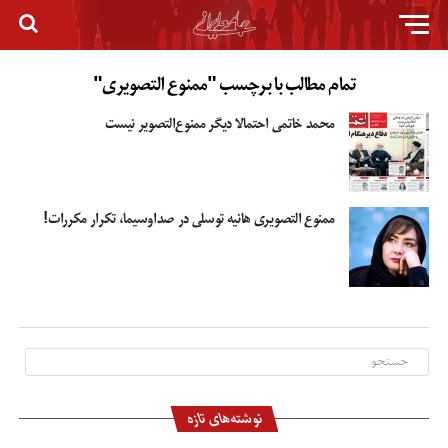
تمام مطالب با برچسب "ممنوع التصویری"
محمد خاتمی احتمالا دیگر ممنوع‌التصویر نیست
ممنوع التصویری هانیه توسلی در صداوسیما، تکرار مکررات!
نوشته‌های تازه