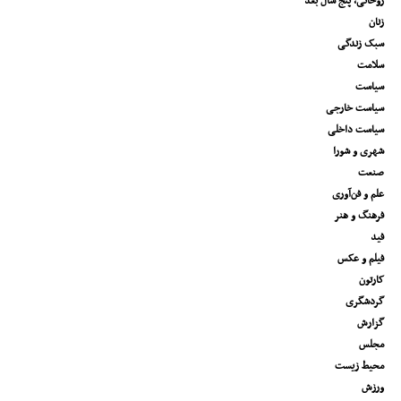
روحانی، پنج سال بعد
زنان
سبک زندگی
سلامت
سیاست
سیاست خارجی
سیاست داخلی
شهری و شورا
صنعت
علم و فن‌آوری
فرهنگ و هنر
فید
فیلم و عکس
کارتون
گردشگری
گزارش
مجلس
محیط زیست
ورزش