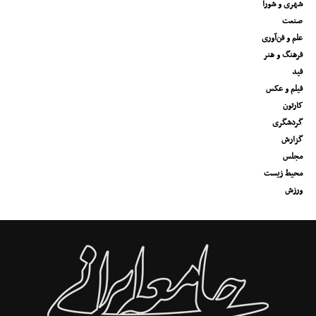
شهری و شورا
صنعت
علم و فن‌آوری
فرهنگ و هنر
فید
فیلم و عکس
کارتون
گردشگری
گزارش
مجلس
محیط زیست
ورزش