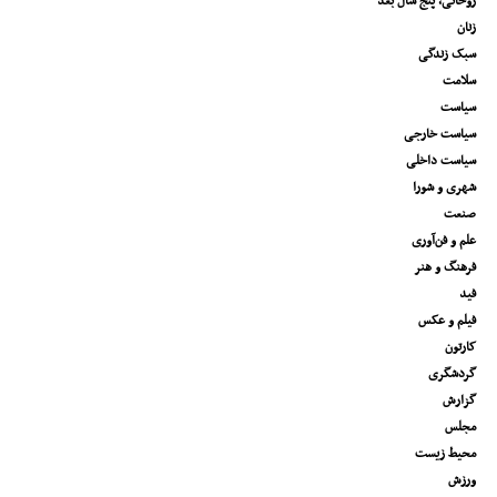
روحانی، پنج سال بعد
زنان
سبک زندگی
سلامت
سیاست
سیاست خارجی
سیاست داخلی
شهری و شورا
صنعت
علم و فن‌آوری
فرهنگ و هنر
فید
فیلم و عکس
کارتون
گردشگری
گزارش
مجلس
محیط زیست
ورزش