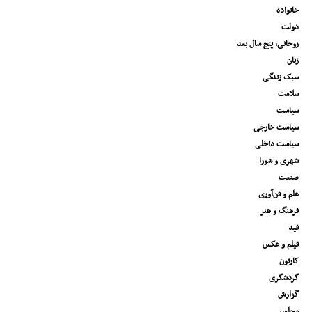
خانواده
دولت
روحانی، پنج سال بعد
زنان
سبک زندگی
سلامت
سیاست
سیاست خارجی
سیاست داخلی
شهری و شورا
صنعت
علم و فن‌آوری
فرهنگ و هنر
فید
فیلم و عکس
کارتون
گردشگری
گزارش
مجلس