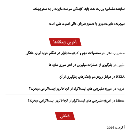
نماینده سلماس: وزارت نفت باید آلایندگی سوخت مازوت را به صفر برساند
سپهوند:‌ مازوت‌سوزی با دستور شورای عالی امنیت ملی است
آخرین دیدگاه‌ها
سعدی رمضانی
در
محصولات مهم و کم قیمت بازار در هنگام خرید لوازم خانگی
طیبی
در
جلوگیری از خسارات میلیونی در آتش سوزی سازه ها
REZA
در
عوامل ریزش مو راهکارهای جلوگیری از آن
غریبه
در
امروزه سلبریتی های اینستاگرام از کجا فالوور اینستاگرامی میخرند؟
Mirza
در
امروزه سلبریتی های اینستاگرام از کجا فالوور اینستاگرامی میخرند؟
بایگانی
آگوست 2026