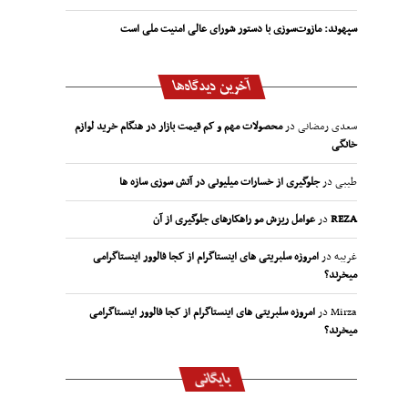
سپهوند:‌ مازوت‌سوزی با دستور شورای عالی امنیت ملی است
آخرین دیدگاه‌ها
سعدی رمضانی
در
محصولات مهم و کم قیمت بازار در هنگام خرید لوازم
خانگی
طیبی
در
جلوگیری از خسارات میلیونی در آتش سوزی سازه ها
REZA
در
عوامل ریزش مو راهکارهای جلوگیری از آن
غریبه
در
امروزه سلبریتی های اینستاگرام از کجا فالوور اینستاگرامی
میخرند؟
Mirza
در
امروزه سلبریتی های اینستاگرام از کجا فالوور اینستاگرامی
میخرند؟
بایگانی