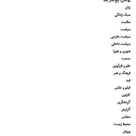
روحانی، پنج سال بعد
زنان
سبک زندگی
سلامت
سیاست
سیاست خارجی
سیاست داخلی
شهری و شورا
صنعت
علم و فن‌آوری
فرهنگ و هنر
فید
فیلم و عکس
کارتون
گردشگری
گزارش
مجلس
محیط زیست
ورزش