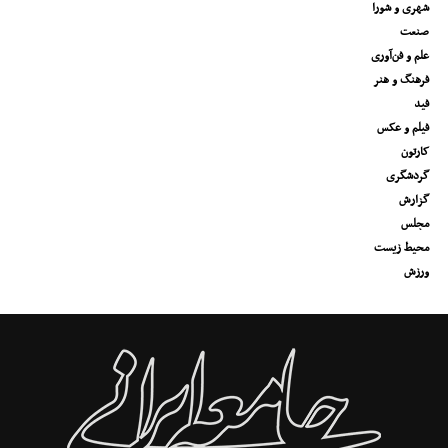
شهری و شورا
صنعت
علم و فن‌آوری
فرهنگ و هنر
فید
فیلم و عکس
کارتون
گردشگری
گزارش
مجلس
محیط زیست
ورزش