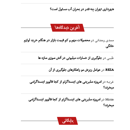
شهرداری تهران چه قدر در بحران آب مسئول است؟
آخرین دیدگاه‌ها
سعدی رمضانی
در
محصولات مهم و کم قیمت بازار در هنگام خرید لوازم
خانگی
طیبی
در
جلوگیری از خسارات میلیونی در آتش سوزی سازه ها
REZA
در
عوامل ریزش مو راهکارهای جلوگیری از آن
غریبه
در
امروزه سلبریتی های اینستاگرام از کجا فالوور اینستاگرامی
میخرند؟
Mirza
در
امروزه سلبریتی های اینستاگرام از کجا فالوور اینستاگرامی
میخرند؟
بایگانی