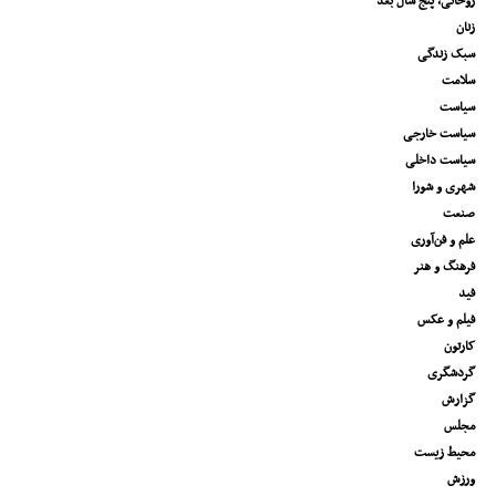
روحانی، پنج سال بعد
زنان
سبک زندگی
سلامت
سیاست
سیاست خارجی
سیاست داخلی
شهری و شورا
صنعت
علم و فن‌آوری
فرهنگ و هنر
فید
فیلم و عکس
کارتون
گردشگری
گزارش
مجلس
محیط زیست
ورزش