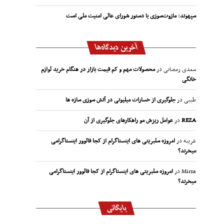
سپهوند:‌ مازوت‌سوزی با دستور شورای عالی امنیت ملی است
آخرین دیدگاه‌ها
سعدی رمضانی
در
محصولات مهم و کم قیمت بازار در هنگام خرید لوازم
خانگی
طیبی
در
جلوگیری از خسارات میلیونی در آتش سوزی سازه ها
REZA
در
عوامل ریزش مو راهکارهای جلوگیری از آن
غریبه
در
امروزه سلبریتی های اینستاگرام از کجا فالوور اینستاگرامی
میخرند؟
Mirza
در
امروزه سلبریتی های اینستاگرام از کجا فالوور اینستاگرامی
میخرند؟
بایگانی