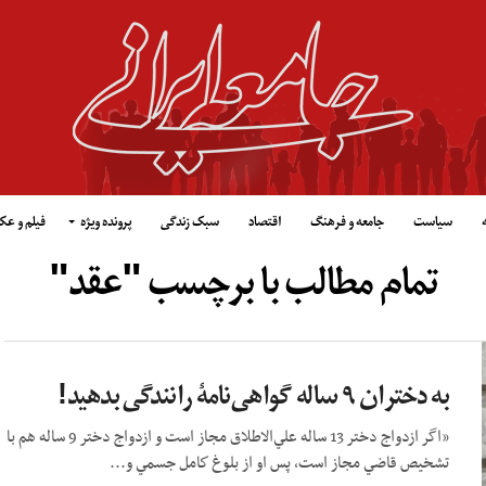
سیاست
جامعه و فرهنگ
اقتصاد
سبک زندگی
پرونده ویژه
فیلم و ع
تمام مطالب با برچسب "عقد"
به دختران ۹ ساله گواهی‌نامۀ رانندگی بدهید!
«اگر ازدواج دختر 13 ساله علي‌‌الاطلاق مجاز است و ازدواج دختر 9 ساله هم با
تشخيص قاضي مجاز است، پس او از بلوغ كامل جسمي و...