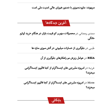
سپهوند:‌ مازوت‌سوزی با دستور شورای عالی امنیت ملی است
آخرین دیدگاه‌ها
سعدی رمضانی
در
محصولات مهم و کم قیمت بازار در هنگام خرید لوازم
خانگی
طیبی
در
جلوگیری از خسارات میلیونی در آتش سوزی سازه ها
REZA
در
عوامل ریزش مو راهکارهای جلوگیری از آن
غریبه
در
امروزه سلبریتی های اینستاگرام از کجا فالوور اینستاگرامی
میخرند؟
Mirza
در
امروزه سلبریتی های اینستاگرام از کجا فالوور اینستاگرامی
میخرند؟
بایگانی