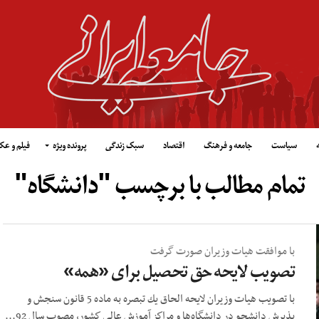
سیاست
جامعه و فرهنگ
اقتصاد
سبک زندگی
پرونده ویژه
فیلم و ع
تمام مطالب با برچسب "دانشگاه"
با موافقت هیات وزیران صورت گرفت
تصویب لایحه حق تحصیل برای «همه»
با تصویب هیات وزیران لایحه الحاق یك تبصره به ماده 5 قانون سنجش و
پذیرش دانشجو در دانشگاه‌ها و مراكز آموزش عالی كشور، مصوب سال 92...