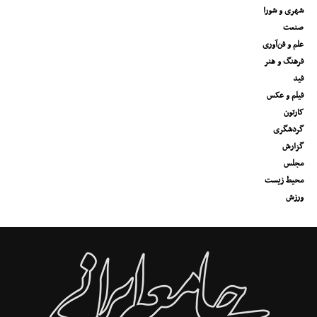
شهری و شورا
صنعت
علم و فن‌آوری
فرهنگ و هنر
فید
فیلم و عکس
کارتون
گردشگری
گزارش
مجلس
محیط زیست
ورزش