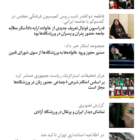
فاطمه ذوالقدر نايب رييس كميسيون فرهنگی مجلس در
گفت‌وگو با جامعه ایرانی:
فدراسیون فوتبال تعریف جدیدی از خانواده ارایه داد/ مگر مطالبه
جامعه حضور پدران و پسران در ورزشگاه‌ها بود
معصومه ابتکار خبر داد:
صدور مجوز ورود خانواده‌ها به ورزشگاه‌ها از سوی شورای تامین
مرکز تحقیقات استراتژیک ریاست جمهوری منتشر کرد
بر اساس احکام شرعی-اجتماعی حضور زنان در ورزشگاه‌ها
مجاز است
گزارش تصویری
تماشای دیدار ایران و پرتغال در ورزشگاه آزادی
در اطلاعیه استانداری تهران تاکید شد