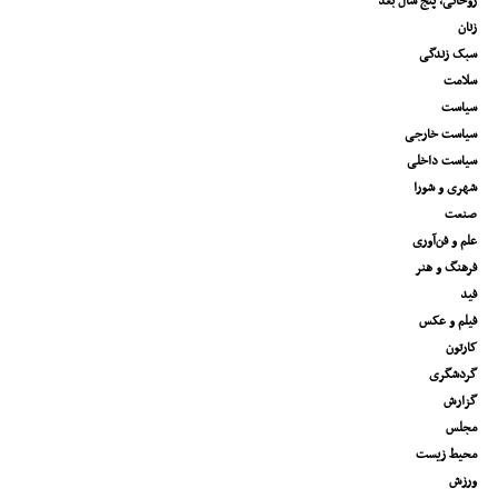
روحانی، پنج سال بعد
زنان
سبک زندگی
سلامت
سیاست
سیاست خارجی
سیاست داخلی
شهری و شورا
صنعت
علم و فن‌آوری
فرهنگ و هنر
فید
فیلم و عکس
کارتون
گردشگری
گزارش
مجلس
محیط زیست
ورزش