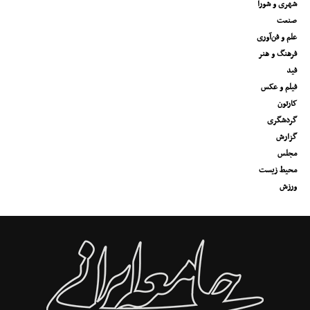
شهری و شورا
صنعت
علم و فن‌آوری
فرهنگ و هنر
فید
فیلم و عکس
کارتون
گردشگری
گزارش
مجلس
محیط زیست
ورزش