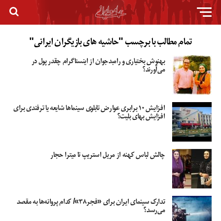
تمام مطالب با برچسب "حاشیه های بازیگران ایرانی"
بهنوش بختیاری و رامبدجوان از اینستاگرام چقدر پول در
می‌آورند؟
افزایش ۱۰ برابری عوارض تابلوی سینما‌ها شایعه یا ترفندی برای
افزایش بهای بلیت؟
چالش لباس‌ کهنه از مریل استریپ تا میترا حجار
تدارک سینمای ایران برای «فجر۳۸»/ کدام پروانه‌ها به مقصد
می‌رسد؟