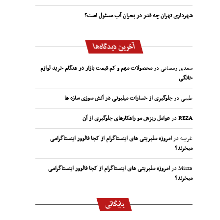
شهرداری تهران چه قدر در بحران آب مسئول است؟
آخرین دیدگاه‌ها
سعدی رمضانی
در
محصولات مهم و کم قیمت بازار در هنگام خرید لوازم
خانگی
طیبی
در
جلوگیری از خسارات میلیونی در آتش سوزی سازه ها
REZA
در
عوامل ریزش مو راهکارهای جلوگیری از آن
غریبه
در
امروزه سلبریتی های اینستاگرام از کجا فالوور اینستاگرامی
میخرند؟
Mirza
در
امروزه سلبریتی های اینستاگرام از کجا فالوور اینستاگرامی
میخرند؟
بایگانی