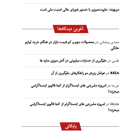
سپهوند:‌ مازوت‌سوزی با دستور شورای عالی امنیت ملی است
آخرین دیدگاه‌ها
سعدی رمضانی
در
محصولات مهم و کم قیمت بازار در هنگام خرید لوازم
خانگی
طیبی
در
جلوگیری از خسارات میلیونی در آتش سوزی سازه ها
REZA
در
عوامل ریزش مو راهکارهای جلوگیری از آن
غریبه
در
امروزه سلبریتی های اینستاگرام از کجا فالوور اینستاگرامی
میخرند؟
Mirza
در
امروزه سلبریتی های اینستاگرام از کجا فالوور اینستاگرامی
میخرند؟
بایگانی